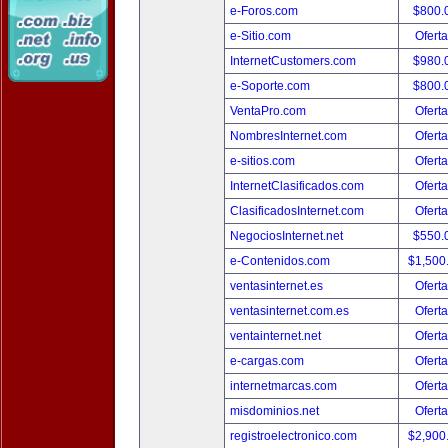
e-Foros.com
$800.
e-Sitio.com
Oferta
InternetCustomers.com
$980.
e-Soporte.com
$800.
VentaPro.com
Oferta
NombresInternet.com
Oferta
e-sitios.com
Oferta
InternetClasificados.com
Oferta
ClasificadosInternet.com
Oferta
NegociosInternet.net
$550.
e-Contenidos.com
$1,500
ventasinternet.es
Oferta
ventasinternet.com.es
Oferta
ventainternet.net
Oferta
e-cargas.com
Oferta
internetmarcas.com
Oferta
misdominios.net
Oferta
registroelectronico.com
$2,900