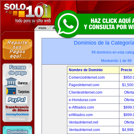
Dominios de la Categorí
99 dominios en esta categ
Mostrando 1 de 99
Nombre de Dominio
Precio
ComercioInternet.com
$950.
PagosInternet.com
$1,500
ClientesInternet.com
Oferta
e-Honduras.com
Oferta
e-Afiliados.com
$899.
eAfiliados.com
$899.
VentasInternet.net
Oferta
VentasInternet.com
$4,999