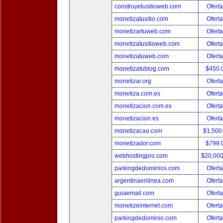
construyetusitioweb.com
Oferta
monetizatusitio.com
Oferta
monetizartuweb.com
Oferta
monetizatusitioweb.com
Oferta
monetizatuweb.com
Oferta
monetizatublog.com
$450.
monetizar.org
Oferta
monetiza.com.es
Oferta
monetizacion.com.es
Oferta
monetizacion.es
Oferta
monetizacao.com
$1,500
monetizador.com
$799.
webhostingpro.com
$20,00
parkingdedominios.com
Oferta
argentinaenlinea.com
Oferta
guiaemail.com
Oferta
monetizeinternet.com
Oferta
parkingdedominio.com
Oferta