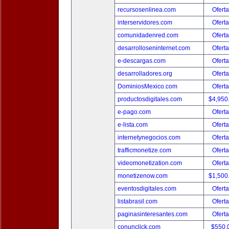
recursosenlinea.com
Oferta
interservidores.com
Oferta
comunidadenred.com
Oferta
desarrolloseninternet.com
Oferta
e-descargas.com
Oferta
desarrolladores.org
Oferta
DominiosMexico.com
Oferta
productosdigitales.com
$4,950
e-pago.com
Oferta
e-lista.com
Oferta
internetynegocios.com
Oferta
trafficmonetize.com
Oferta
videomonetization.com
Oferta
monetizenow.com
$1,500
eventosdigitales.com
Oferta
listabrasil.com
Oferta
paginasinteresantes.com
Oferta
conunclick.com
$550.