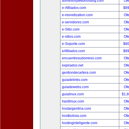
dominiosywebhosting.com
Ofe
e-Afiliados.com
$8
e-monetization.com
Ofe
e-servidores.com
Ofe
e-Sitio.com
Ofe
e-sitios.com
Ofe
e-Soporte.com
$8
eAfiliados.com
$8
encuentresudominio.com
Ofe
expirados.net
Ofe
gestiondecartera.com
Ofe
guiadelinks.com
Ofe
guiadewebs.com
Ofe
guialinux.com
$1,
hardlinux.com
Ofe
hostargentina.com
Ofe
hostbolivia.com
Ofe
hostinginteligente.com
Ofe