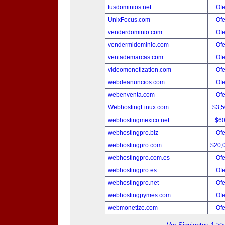
tusdominios.net
Ofe
UnixFocus.com
Ofe
venderdominio.com
Ofe
vendermidominio.com
Ofe
ventademarcas.com
Ofe
videomonetization.com
Ofe
webdeanuncios.com
Ofe
webenventa.com
Ofe
WebhostingLinux.com
$3,
webhostingmexico.net
$6
webhostingpro.biz
Ofe
webhostingpro.com
$20,
webhostingpro.com.es
Ofe
webhostingpro.es
Ofe
webhostingpro.net
Ofe
webhostingpymes.com
Ofe
webmonetize.com
Ofe