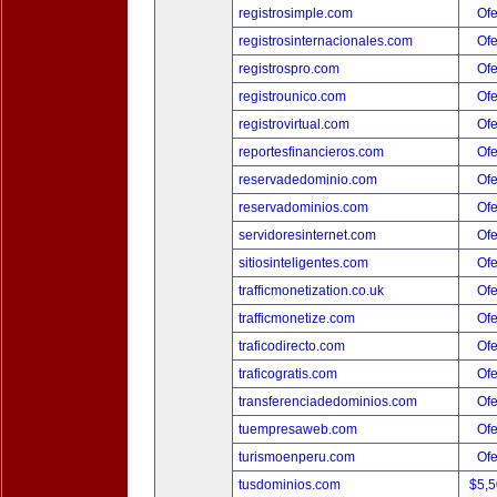
registrosimple.com
Ofe
registrosinternacionales.com
Ofe
registrospro.com
Ofe
registrounico.com
Ofe
registrovirtual.com
Ofe
reportesfinancieros.com
Ofe
reservadedominio.com
Ofe
reservadominios.com
Ofe
servidoresinternet.com
Ofe
sitiosinteligentes.com
Ofe
trafficmonetization.co.uk
Ofe
trafficmonetize.com
Ofe
traficodirecto.com
Ofe
traficogratis.com
Ofe
transferenciadedominios.com
Ofe
tuempresaweb.com
Ofe
turismoenperu.com
Ofe
tusdominios.com
$5,