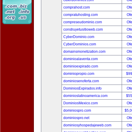
ciberdominios.com
Ofe
comprahost.com
Ofe
compratuhosting.com
Ofe
compreseudominio.com
Ofe
construyetusitioweb.com
Ofe
CyberDominio.com
Ofe
CyberDominios.com
Ofe
domainsmonetization.com
Ofe
dominioalaventa.com
Ofe
dominioexpirado.com
Ofe
dominiopropio.com
$9
dominiosenoferta.com
Ofe
DominiosExpirados.info
Ofe
dominioslatinoamerica.com
$5
DominiosMexico.com
Ofe
dominiospro.com
$5,
dominiospro.net
Ofe
dominiosyhospedajeweb.com
Ofe