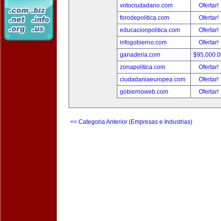
votociudadano.com
Ofertar!
forodepolitica.com
Ofertar!
educacionpolitica.com
Ofertar!
infogobierno.com
Ofertar!
ganaderia.com
$95,000.
zonapolitica.com
Ofertar!
ciudadaniaeuropea.com
Ofertar!
gobiernoweb.com
Ofertar!
<< Categoria Anterior (Empresas e Industrias)