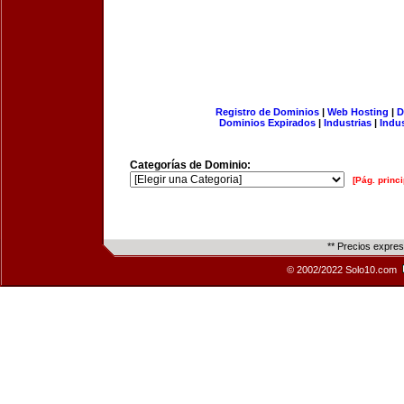
Registro de Dominios
|
Web Hosting
|
D
Dominios Expirados
|
Industrias
|
Indu
Categorías de Dominio:
[Pág. princi
** Precios expre
© 2002/2022 Solo10.com