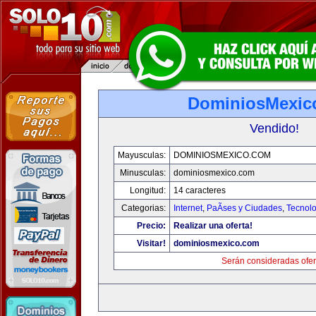
DominiosMexic
Vendido!
Mayusculas:
DOMINIOSMEXICO.COM
Minusculas:
dominiosmexico.com
Longitud:
14 caracteres
Categorias:
Internet
,
PaÃ­ses y Ciudades
,
Tecnolo
Precio:
Realizar una oferta!
Visitar!
dominiosmexico.com
Serán consideradas ofer