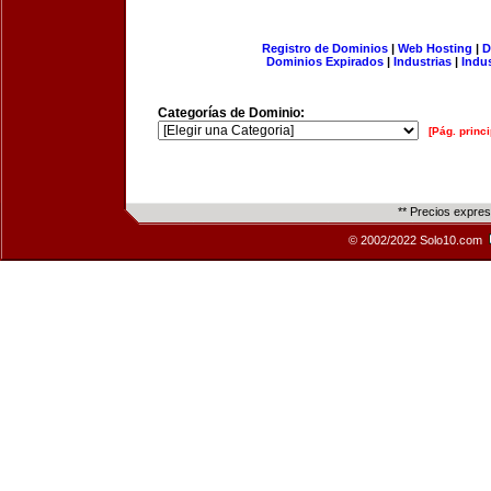
Registro de Dominios
|
Web Hosting
|
D
Dominios Expirados
|
Industrias
|
Indu
Categorías de Dominio:
[Pág. princi
** Precios expre
© 2002/2022 Solo10.com