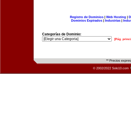
Registro de Dominios
|
Web Hosting
|
D
Dominios Expirados
|
Industrias
|
Indu
Categorías de Dominio:
[Pág. princi
** Precios expre
© 2002/2022 Solo10.com