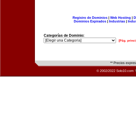
Registro de Dominios
|
Web Hosting
|
D
Dominios Expirados
|
Industrias
|
Indu
Categorías de Dominio:
[Pág. princi
** Precios expre
© 2002/2022 Solo10.com