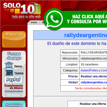
rallydeargenti
El dueño de este dominio lo ha
Mayusculas:
RALLYDEARGENTI
Minusculas:
rallydeargentina.co
Longitud:
16 caracteres
Categorias:
AutomÃ³viles y Coc
Precio:
Realizar una oferta
Visitar!
rallydeargentina.c
Serán consideradas ofer
Realizar una Oferta