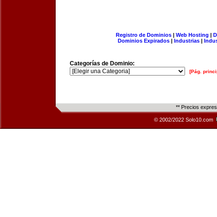
Registro de Dominios
|
Web Hosting
|
D
Dominios Expirados
|
Industrias
|
Indu
Categorías de Dominio:
[Pág. princi
** Precios expre
© 2002/2022 Solo10.com