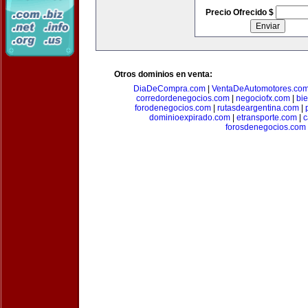
Precio Ofrecido $
Otros dominios en venta:
DiaDeCompra.com
|
VentaDeAutomotores.co
corredordenegocios.com
|
negociofx.com
|
bi
forodenegocios.com
|
rutasdeargentina.com
|
dominioexpirado.com
|
etransporte.com
|
c
forosdenegocios.com