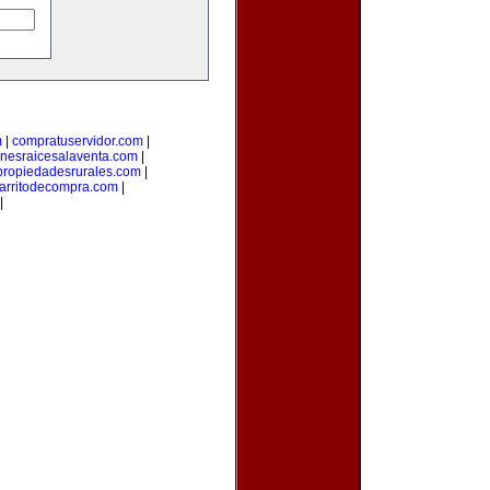
m
|
compratuservidor.com
|
enesraicesalaventa.com
|
propiedadesrurales.com
|
arritodecompra.com
|
|