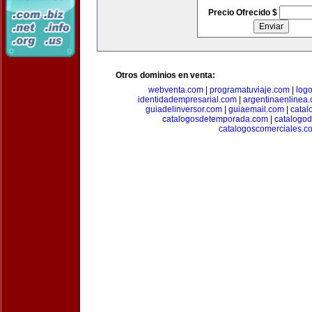
Precio Ofrecido $
Otros dominios en venta:
webventa.com
|
programatuviaje.com
|
log
identidadempresarial.com
|
argentinaenlinea
guiadelinversor.com
|
guiaemail.com
|
catal
catalogosdetemporada.com
|
catalogo
catalogoscomerciales.c