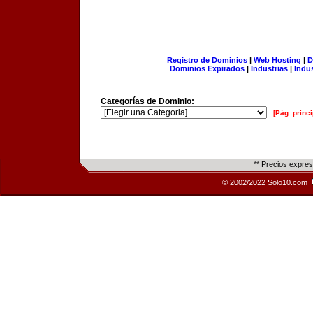
Registro de Dominios
|
Web Hosting
|
D
Dominios Expirados
|
Industrias
|
Indu
Categorías de Dominio:
[Pág. princi
** Precios expre
© 2002/2022 Solo10.com