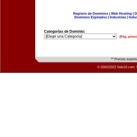
Registro de Dominios
|
Web Hosting
|
D
Dominios Expirados
|
Industrias
|
Indu
Categorías de Dominio:
[Pág. princi
** Precios expre
© 2002/2022 Solo10.com