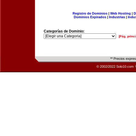
Registro de Dominios
|
Web Hosting
|
D
Dominios Expirados
|
Industrias
|
Indu
Categorías de Dominio:
[Pág. princi
** Precios expre
© 2002/2022 Solo10.com