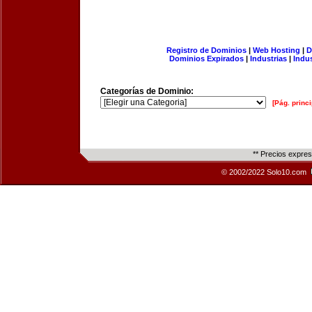
Registro de Dominios
|
Web Hosting
|
D
Dominios Expirados
|
Industrias
|
Indu
Categorías de Dominio:
[Pág. princi
** Precios expre
© 2002/2022 Solo10.com