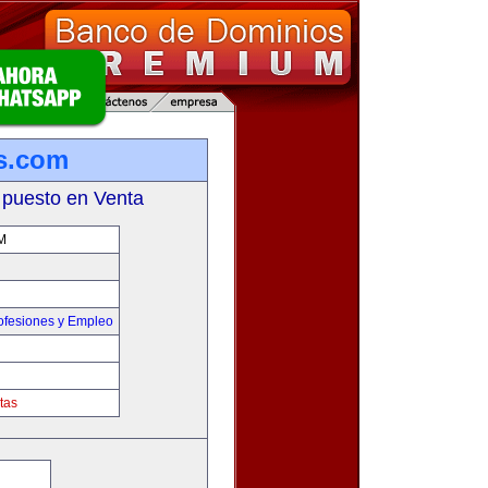
s.com
 puesto en Venta
M
ofesiones y Empleo
tas