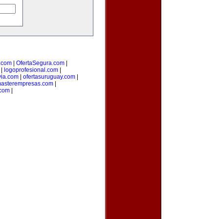
.com
|
OfertaSegura.com
|
|
logoprofesional.com
|
via.com
|
ofertasuruguay.com
|
asterempresas.com
|
com
|