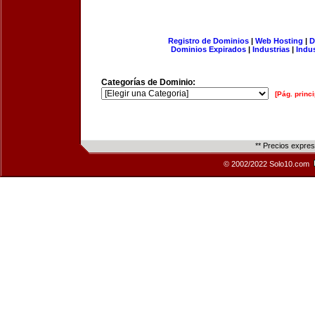
Registro de Dominios
|
Web Hosting
|
D
Dominios Expirados
|
Industrias
|
Indu
Categorías de Dominio:
[Pág. princi
** Precios expre
© 2002/2022 Solo10.com