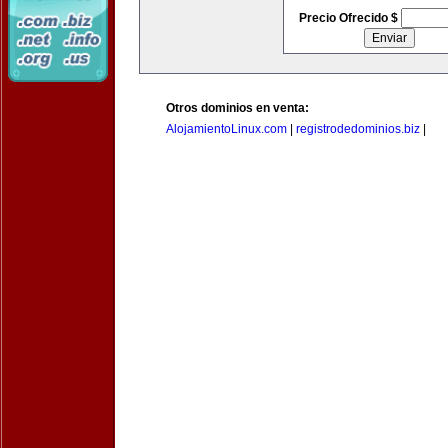
Precio Ofrecido $
Otros dominios en venta:
AlojamientoLinux.com
|
registrodedominios.biz
|