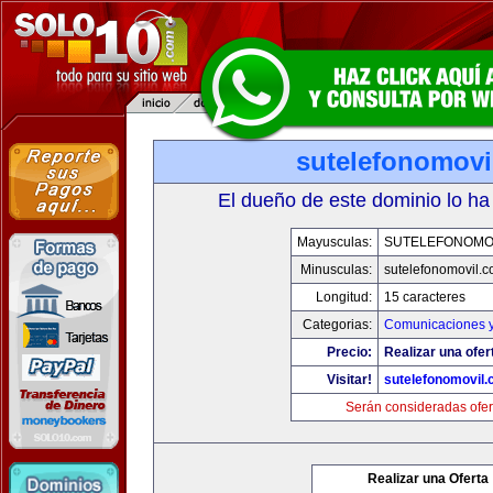
sutelefonomovi
El dueño de este dominio lo ha
Mayusculas:
SUTELEFONOMO
Minusculas:
sutelefonomovil.
Longitud:
15 caracteres
Categorias:
Comunicaciones y
Precio:
Realizar una ofer
Visitar!
sutelefonomovil
Serán consideradas ofer
Realizar una Oferta