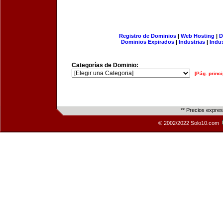
Registro de Dominios
|
Web Hosting
|
D
Dominios Expirados
|
Industrias
|
Indu
Categorías de Dominio:
[Pág. princi
** Precios expre
© 2002/2022 Solo10.com