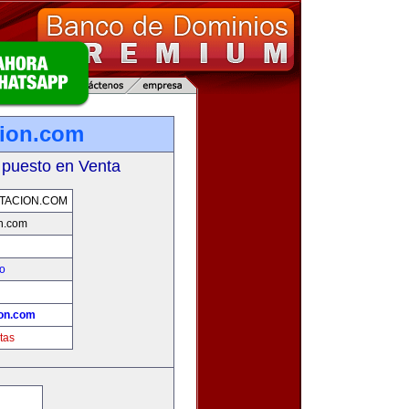
cion.com
 puesto en Venta
TACION.COM
on.com
eo
ion.com
tas