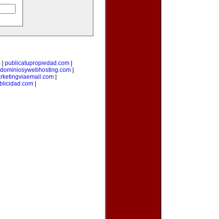
m
|
publicatupropiedad.com
|
dominiosywebhosting.com
|
rketingviaemail.com
|
blicidad.com
|