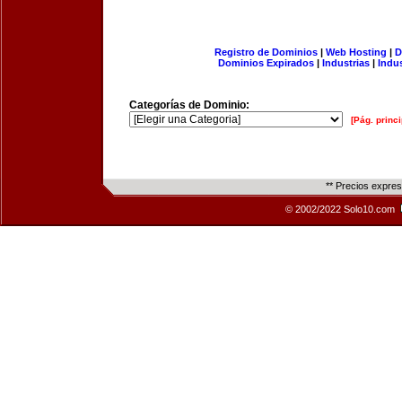
Registro de Dominios
|
Web Hosting
|
D
Dominios Expirados
|
Industrias
|
Indu
Categorías de Dominio:
[Pág. princi
** Precios expre
© 2002/2022 Solo10.com