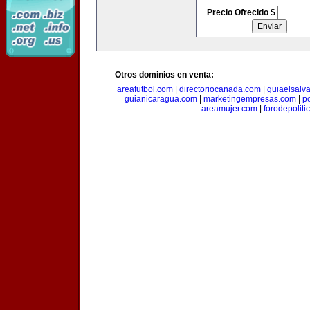
Precio Ofrecido $
Otros dominios en venta:
areafutbol.com
|
directoriocanada.com
|
guiaelsalv
guianicaragua.com
|
marketingempresas.com
|
p
areamujer.com
|
forodepoliti