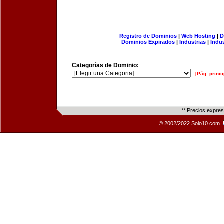
Registro de Dominios
|
Web Hosting
|
D
Dominios Expirados
|
Industrias
|
Indu
Categorías de Dominio:
[Pág. princi
** Precios expre
© 2002/2022 Solo10.com