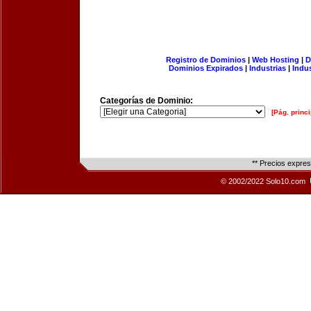
Registro de Dominios
|
Web Hosting
|
D
Dominios Expirados
|
Industrias
|
Indu
Categorías de Dominio:
[Pág. princi
** Precios expre
© 2002/2022 Solo10.com