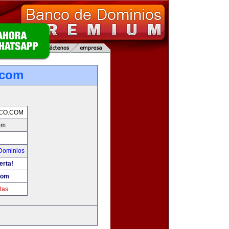
.com
CO.COM
om
Dominios
erta!
com
tas