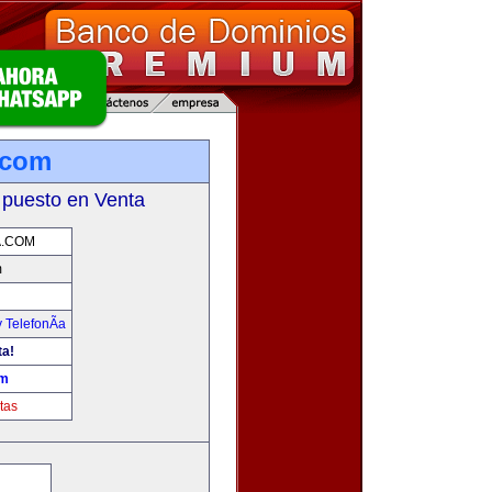
.com
 puesto en Venta
A.COM
m
 TelefonÃ­a
ta!
om
tas