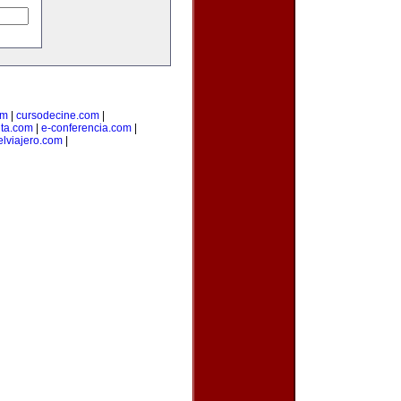
om
|
cursodecine.com
|
nta.com
|
e-conferencia.com
|
elviajero.com
|