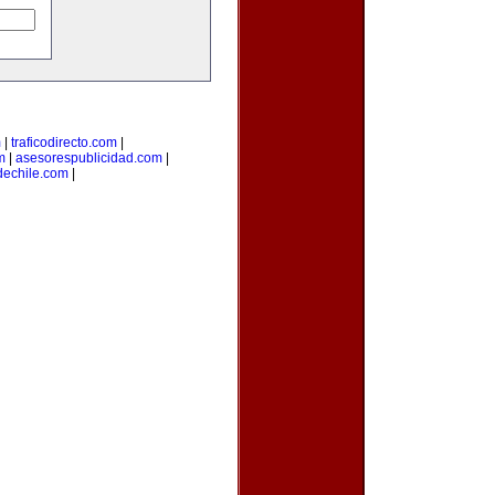
m
|
traficodirecto.com
|
m
|
asesorespublicidad.com
|
dechile.com
|