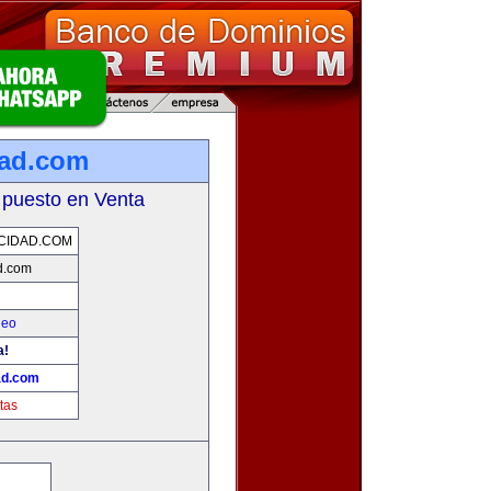
dad.com
 puesto en Venta
CIDAD.COM
d.com
leo
a!
ad.com
tas