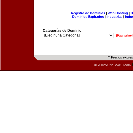
Registro de Dominios
|
Web Hosting
|
D
Dominios Expirados
|
Industrias
|
Indu
Categorías de Dominio:
[Pág. princi
** Precios expre
© 2002/2022 Solo10.com