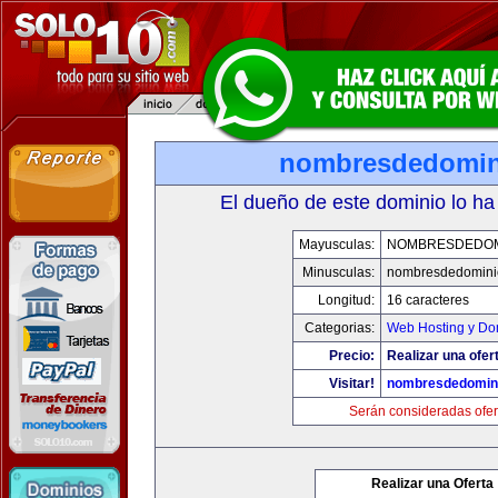
nombresdedomin
El dueño de este dominio lo ha
Mayusculas:
NOMBRESDEDOMI
Minusculas:
nombresdedominio
Longitud:
16 caracteres
Categorias:
Web Hosting y Do
Precio:
Realizar una ofer
Visitar!
nombresdedomini
Serán consideradas ofer
Realizar una Oferta