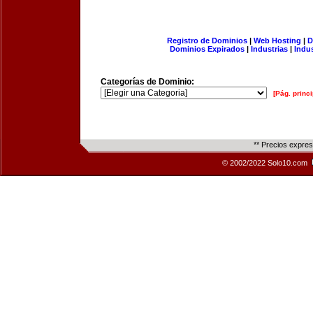
Registro de Dominios
|
Web Hosting
|
D
Dominios Expirados
|
Industrias
|
Indu
Categorías de Dominio:
[Pág. princi
** Precios expre
© 2002/2022 Solo10.com