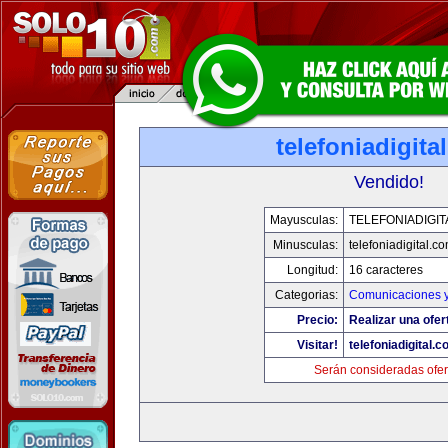
telefoniadigita
Vendido!
Mayusculas:
TELEFONIADIGI
Minusculas:
telefoniadigital.c
Longitud:
16 caracteres
Categorias:
Comunicaciones y
Precio:
Realizar una ofer
Visitar!
telefoniadigital.
Serán consideradas ofer