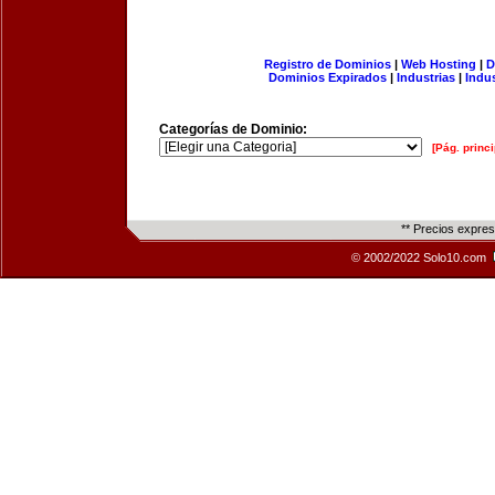
Registro de Dominios
|
Web Hosting
|
D
Dominios Expirados
|
Industrias
|
Indu
Categorías de Dominio:
[Pág. princi
** Precios expre
© 2002/2022 Solo10.com