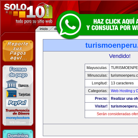
turismoenper
Vendido!
Mayusculas:
TURISMOENP
Minusculas:
turismoenperu.
Longitud:
13 caracteres
Categorias:
Web Hosting y 
Precio:
Realizar una of
Visitar!
turismoenperu
Serán consideradas ofer