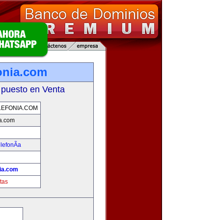
onia.com
 puesto en Venta
EFONIA.COM
ia.com
lefonÃ­a
nia.com
tas