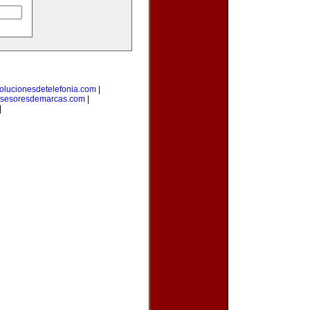
olucionesdetelefonia.com
|
sesoresdemarcas.com
|
|