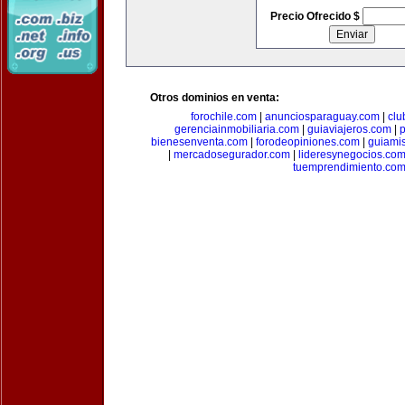
Precio Ofrecido $
Otros dominios en venta:
forochile.com
|
anunciosparaguay.com
|
clu
gerenciainmobiliaria.com
|
guiaviajeros.com
|
p
bienesenventa.com
|
forodeopiniones.com
|
guiami
|
mercadosegurador.com
|
lideresynegocios.co
tuemprendimiento.co