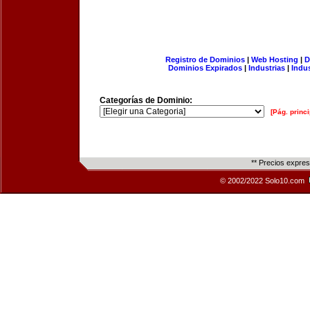
Registro de Dominios
|
Web Hosting
|
D
Dominios Expirados
|
Industrias
|
Indu
Categorías de Dominio:
[Pág. princi
** Precios expre
© 2002/2022 Solo10.com