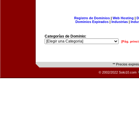
Registro de Dominios
|
Web Hosting
|
D
Dominios Expirados
|
Industrias
|
Indu
Categorías de Dominio:
[Pág. princi
** Precios expre
© 2002/2022 Solo10.com