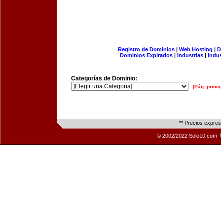
Registro de Dominios
|
Web Hosting
|
D
Dominios Expirados
|
Industrias
|
Indu
Categorías de Dominio:
[Pág. princi
** Precios expre
© 2002/2022 Solo10.com