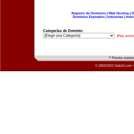
Registro de Dominios
|
Web Hosting
|
D
Dominios Expirados
|
Industrias
|
Indu
Categorías de Dominio:
[Pág. princi
** Precios expre
© 2002/2022 Solo10.com