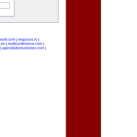
twork.com
|
negocios.io
|
.es
|
multiconference.com
|
|
agendadereuniones.com
|