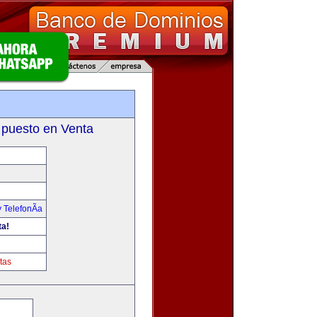
 puesto en Venta
 TelefonÃ­a
ta!
tas