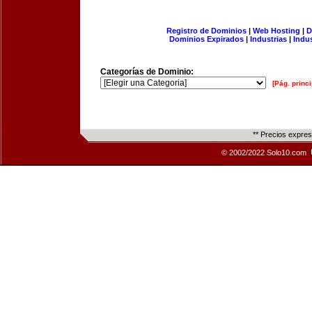
Registro de Dominios
|
Web Hosting
|
D
Dominios Expirados
|
Industrias
|
Indu
Categorías de Dominio:
[Pág. princi
** Precios expre
© 2002/2022 Solo10.com