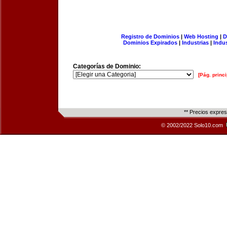
Registro de Dominios
|
Web Hosting
|
D
Dominios Expirados
|
Industrias
|
Indu
Categorías de Dominio:
[Pág. princi
** Precios expre
© 2002/2022 Solo10.com