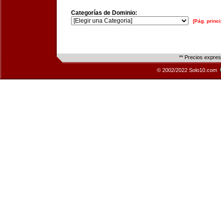
Categorías de Dominio:
[Pág. princi
** Precios expre
© 2002/2022 Solo10.com